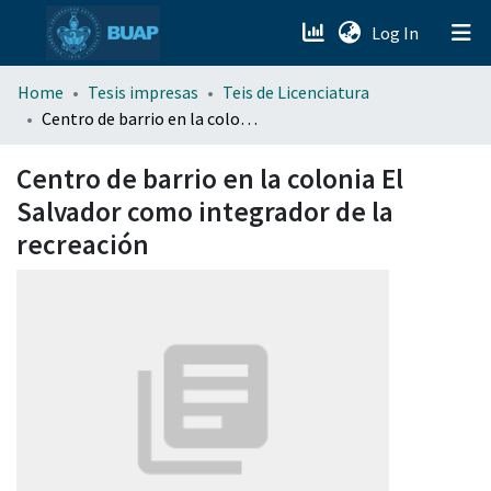
(current)
Log In
menu.section.about_menu
Home
Tesis impresas
Teis de Licenciatura
Centro de barrio en la colonia El Salvador como integrador de la recreación
All of DSpace
Centro de barrio en la colonia El
Salvador como integrador de la
recreación