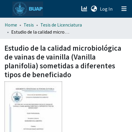
(current)
Log In
menu.section.about_menu
Home
Tesis
Tesis de Licenciatura
Estudio de la calidad microbiológica de vainas de vainilla (Vanilla planifolia) sometidas a diferentes tipos de beneficiado
All of DSpace
Estudio de la calidad microbiológica
de vainas de vainilla (Vanilla
planifolia) sometidas a diferentes
tipos de beneficiado