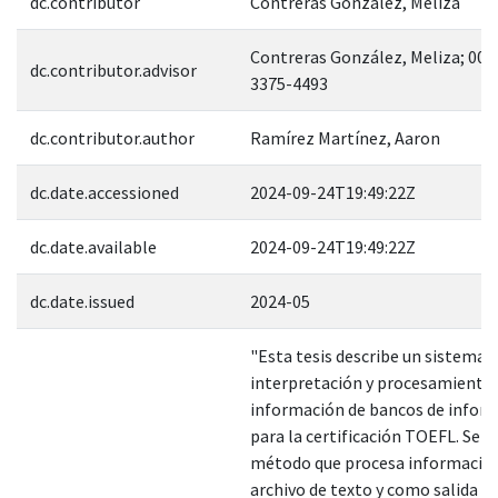
dc.contributor
Contreras González, Meliza
Contreras González, Meliza; 000
dc.contributor.advisor
3375-4493
dc.contributor.author
Ramírez Martínez, Aaron
dc.date.accessioned
2024-09-24T19:49:22Z
dc.date.available
2024-09-24T19:49:22Z
dc.date.issued
2024-05
"Esta tesis describe un sistema p
interpretación y procesamiento 
información de bancos de infor
para la certificación TOEFL. Se 
método que procesa información
archivo de texto y como salida 