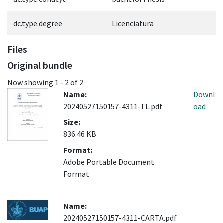
dc.type.degree
Licenciatura
Files
Original bundle
Now showing
1 - 2 of 2
Name:
Downl
20240527150157-4311-TL.pdf
oad
Size:
836.46 KB
Format:
Adobe Portable Document
Format
Name:
20240527150157-4311-CARTA.pdf