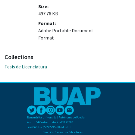
Size:
497.76 KB
Format:
Adobe Portable Document
Format
Collections
Tesis de Licenciatura
Benemérita Universidad Autónoma de Puebla
4 sur 104 Centro Histórico C.P. 72000
Teléfono +52(222) 2295500 ext. 5013
Dirección General de Bibliotecas