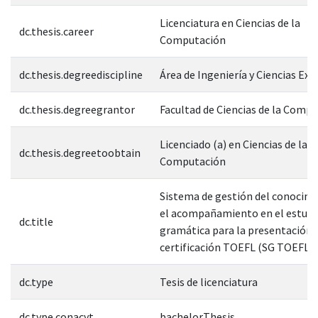
Licenciatura en Ciencias de la
dc.thesis.career
Computación
dc.thesis.degreediscipline
Área de Ingeniería y Ciencias Exa
dc.thesis.degreegrantor
Facultad de Ciencias de la Comp
Licenciado (a) en Ciencias de la
dc.thesis.degreetoobtain
Computación
Sistema de gestión del conocim
el acompañamiento en el estudio
dc.title
gramática para la presentación d
certificación TOEFL (SG TOEFL)
dc.type
Tesis de licenciatura
dc.type.conacyt
bachelorThesis