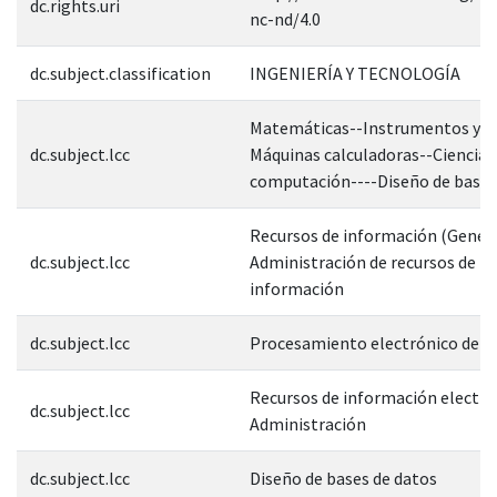
dc.rights.uri
nc-nd/4.0
dc.subject.classification
INGENIERÍA Y TECNOLOGÍA
Matemáticas--Instrumentos y m
dc.subject.lcc
Máquinas calculadoras--Ciencias 
computación----Diseño de bases
Recursos de información (Genera
dc.subject.lcc
Administración de recursos de
información
dc.subject.lcc
Procesamiento electrónico de d
Recursos de información electró
dc.subject.lcc
Administración
dc.subject.lcc
Diseño de bases de datos