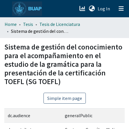
(current)
Log In
menu.section.about_menu
Home
Tesis
Tesis de Licenciatura
Sistema de gestión del conocimiento para el acompañamiento en el estudio de la gramática para la presentación de la certificación TOEFL (SG TOEFL)
All of DSpace
Sistema de gestión del conocimiento
para el acompañamiento en el
estudio de la gramática para la
presentación de la certificación
TOEFL (SG TOEFL)
Simple item page
dc.audience
generalPublic