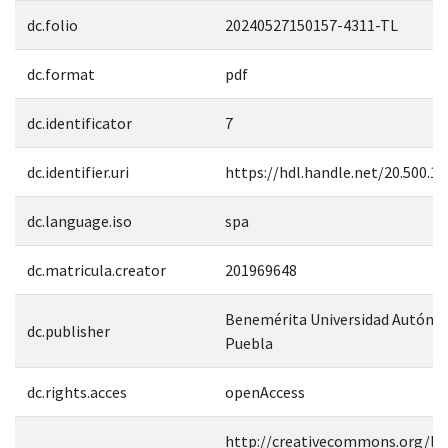
dc.folio
20240527150157-4311-TL
dc.format
pdf
dc.identificator
7
dc.identifier.uri
https://hdl.handle.net/20.500.1
dc.language.iso
spa
dc.matricula.creator
201969648
Benemérita Universidad Autóno
dc.publisher
Puebla
dc.rights.acces
openAccess
http://creativecommons.org/lic