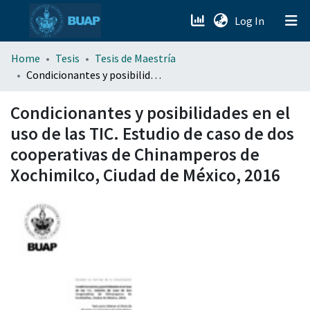
(current)
Log In
menu.section.about_menu
Home
Tesis
Tesis de Maestría
Condicionantes y posibilidades en el uso de las TIC. Estudio de caso de dos cooperativas de Chinamperos de Xochimilco, Ciudad de México, 2016
All of DSpace
Condicionantes y posibilidades en el
uso de las TIC. Estudio de caso de dos
cooperativas de Chinamperos de
Xochimilco, Ciudad de México, 2016