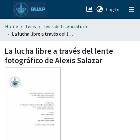
(current)
Log In
menu.section.about_menu
Home
Tesis
Tesis de Licenciatura
La lucha libre a través del lente fotográfico de Alexis Salazar
All of DSpace
La lucha libre a través del lente
fotográfico de Alexis Salazar