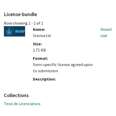
License bundle
Now showing
1 - 1 of 1
Name:
Downl
license.txt
oad
Size:
1.71 KB
Format:
Item-specific license agreed upon
to submission
Description:
Collections
Tesis de Licenciatura