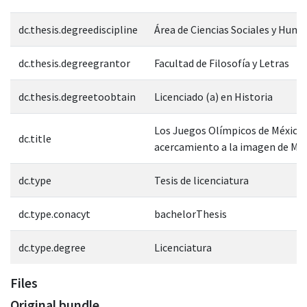
dc.thesis.degreediscipline
Área de Ciencias Sociales y Hum
dc.thesis.degreegrantor
Facultad de Filosofía y Letras
dc.thesis.degreetoobtain
Licenciado (a) en Historia
Los Juegos Olímpicos de México 
dc.title
acercamiento a la imagen de Mé
dc.type
Tesis de licenciatura
dc.type.conacyt
bachelorThesis
dc.type.degree
Licenciatura
Files
Original bundle