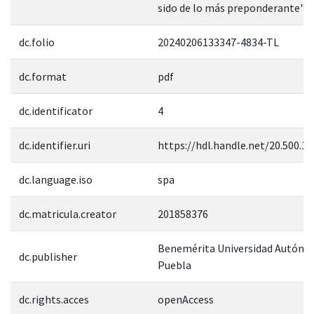
sido de lo más preponderante".
dc.folio
20240206133347-4834-TL
dc.format
pdf
dc.identificator
4
dc.identifier.uri
https://hdl.handle.net/20.500.1
dc.language.iso
spa
dc.matricula.creator
201858376
Benemérita Universidad Autóno
dc.publisher
Puebla
dc.rights.acces
openAccess