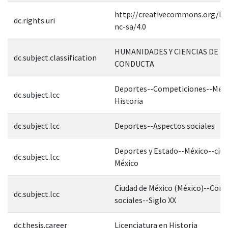
http://creativecommons.org/lic
dc.rights.uri
nc-sa/4.0
HUMANIDADES Y CIENCIAS DE L
dc.subject.classification
CONDUCTA
Deportes--Competiciones--Méxi
dc.subject.lcc
Historia
dc.subject.lcc
Deportes--Aspectos sociales
Deportes y Estado--México--ciud
dc.subject.lcc
México
Ciudad de México (México)--Cond
dc.subject.lcc
sociales--Siglo XX
dc.thesis.career
Licenciatura en Historia