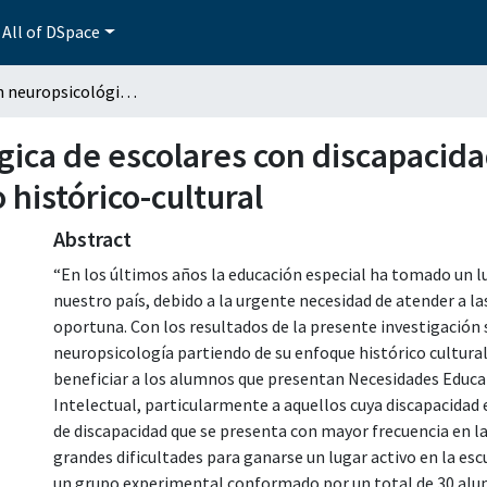
All of DSpace
Evaluación neuropsicológica de escolares con discapacidad intelectual leve. Aportaciones del modelo histórico-cultural
ica de escolares con discapacidad
histórico-cultural
Abstract
“En los últimos años la educación especial ha tomado un l
nuestro país, debido a la urgente necesidad de atender a l
oportuna. Con los resultados de la presente investigación 
neuropsicología partiendo de su enfoque histórico cultural
beneficiar a los alumnos que presentan Necesidades Educat
Intelectual, particularmente a aquellos cuya discapacidad es
de discapacidad que se presenta con mayor frecuencia en l
grandes dificultades para ganarse un lugar activo en la esc
un grupo experimental conformado por un total de 30 alumn