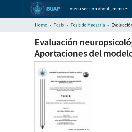
menu.section.about_menu
Home
Tesis
Tesis de Maestría
Evaluación neuropsicológ
Aportaciones del modelo 