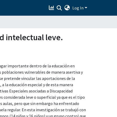
Log In
 intelectual leve.
ugar importante dentro de la educación en
as poblaciones vulnerables de manera asertiva y
se pretende vincular las aportaciones de la
, a la educación especial y de esta manera
ivas Especiales asociadas a Discapacidad
 considerada leve o superficial ya que es el tipo
as aulas, pero que sin embargo ha enfrentado
uela regular. En esta investigación se trabajó con
os (14 niñas y 16 niños) y un grupo control que