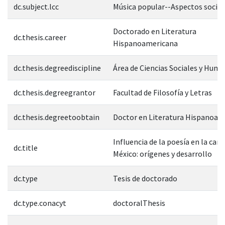
dc.subject.lcc
Música popular--Aspectos social
Doctorado en Literatura
dc.thesis.career
Hispanoamericana
dc.thesis.degreediscipline
Área de Ciencias Sociales y Hum
dc.thesis.degreegrantor
Facultad de Filosofía y Letras
dc.thesis.degreetoobtain
Doctor en Literatura Hispanoam
Influencia de la poesía en la can
dc.title
México: orígenes y desarrollo
dc.type
Tesis de doctorado
dc.type.conacyt
doctoralThesis