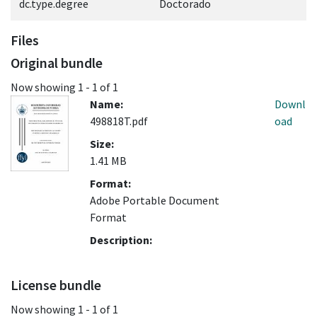
dc.type.degree
Doctorado
Files
Original bundle
Now showing
1 - 1 of 1
Name:
Downl
498818T.pdf
oad
Size:
1.41 MB
Format:
Adobe Portable Document
Format
Description:
License bundle
Now showing
1 - 1 of 1