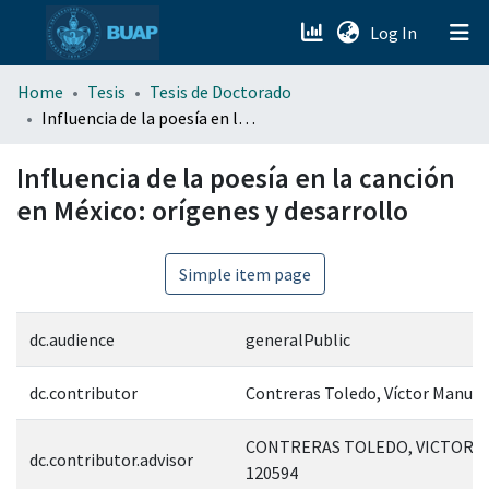
(current)
Log In
menu.section.about_menu
Home
Tesis
Tesis de Doctorado
Influencia de la poesía en la canción en México: orígenes y desarrollo
All of DSpace
Influencia de la poesía en la canción
en México: orígenes y desarrollo
Simple item page
dc.audience
generalPublic
dc.contributor
Contreras Toledo, Víctor Manuel
CONTRERAS TOLEDO, VICTOR 
dc.contributor.advisor
120594