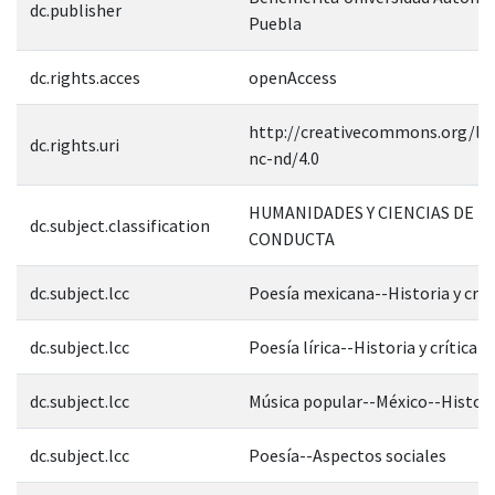
dc.publisher
Puebla
dc.rights.acces
openAccess
http://creativecommons.org/lic
dc.rights.uri
nc-nd/4.0
HUMANIDADES Y CIENCIAS DE L
dc.subject.classification
CONDUCTA
dc.subject.lcc
Poesía mexicana--Historia y crít
dc.subject.lcc
Poesía lírica--Historia y crítica
dc.subject.lcc
Música popular--México--Historia
dc.subject.lcc
Poesía--Aspectos sociales