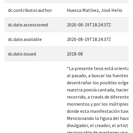
dc.contributor.author
Huesca Matínez, José Helio
dc.date.accessioned
2020-08-19T18:24:37Z
dc.date.available
2020-08-19T18:24:37Z
dc.date.issued
2018-08
“La presente tesis está orientad
al pasado, a buscar las fuentes y
desentrañar los posibles orígen
nuestra poesía cantada, haciendo
recorrido, a través de diferentes
momentos y por los múltiples te
donde esta manifestación tuvo p
Mencionando la figura del hacedo
divulgador, el creador, el artista, 
responsable de mantener viva e