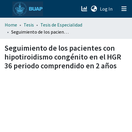
(current)
Log In
menu.section.about_menu
Home
Tesis
Tesis de Especialidad
Seguimiento de los pacientes con hipotiroidismo congénito en el HGR 36 periodo comprendido en 2 años
All of DSpace
Seguimiento de los pacientes con
hipotiroidismo congénito en el HGR
36 periodo comprendido en 2 años