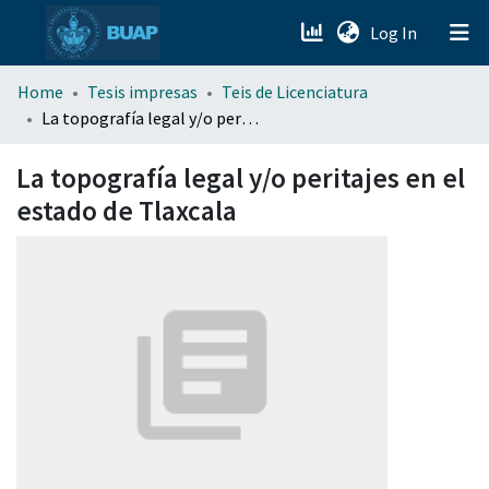
(current)
Log In
menu.section.about_menu
Home
Tesis impresas
Teis de Licenciatura
La topografía legal y/o peritajes en el estado de Tlaxcala
All of DSpace
La topografía legal y/o peritajes en el
estado de Tlaxcala