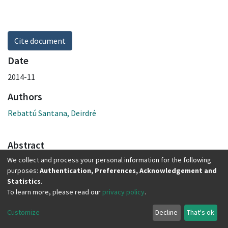
Cite document
Date
2014-11
Authors
Rebattú Santana, Deirdré
Abstract
We collect and process your personal information for the following
“La Organización Mundial de la Salud define la mortalidad
purposes:
Authentication, Preferences, Acknowledgement and
neonatal como la muerte producida entre el nacimiento
Statistics
.
hasta los 28 días de vida. Se divide en mortalidad precoz,
To learn more, please read our
privacy policy
.
hasta los 7 días de vida, y tardía de 7 a 28 días. (1) Según las
nuevas cifras de la OMS, la mortalidad de recién nacidos,
Customize
Decline
That's ok
corresponde en la actualidad al 41% del total de defunciones