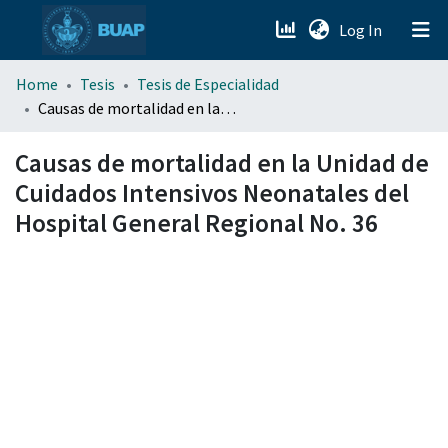
(current)
Log In
menu.section.about_menu
Home
Tesis
Tesis de Especialidad
Causas de mortalidad en la Unidad de Cuidados Intensivos Neonatales del Hospital General Regional No. 36
All of DSpace
Causas de mortalidad en la Unidad de
Cuidados Intensivos Neonatales del
Hospital General Regional No. 36