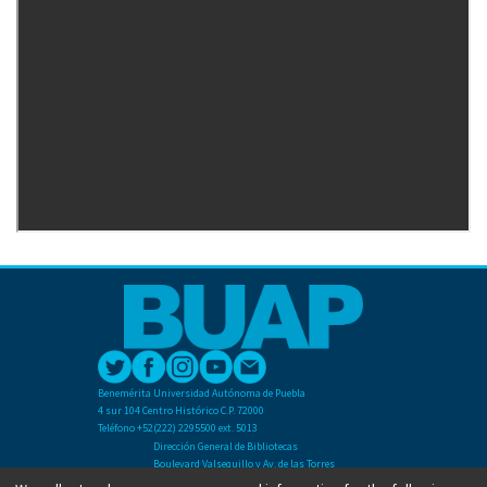
Benemérita Universidad Autónoma de Puebla
4 sur 104 Centro Histórico C.P. 72000
Teléfono +52(222) 2295500 ext. 5013
Dirección General de Bibliotecas
Boulevard Valsequillo y Av. de las Torres
Ciudad Universitaria. Col. San Manuel