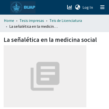
(current)
Log In
menu.section.about_menu
Home
Tesis impresas
Teis de Licenciatura
La señalética en la medicina social
All of DSpace
La señalética en la medicina social