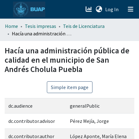
(current)
Log In
menu.section.about_menu
Home
Tesis impresas
Teis de Licenciatura
Hacía una administración pública de calidad en el municipio de San Andrés Cholula Puebla
All of DSpace
Hacía una administración pública de
calidad en el municipio de San
Andrés Cholula Puebla
Simple item page
dc.audience
generalPublic
dc.contributor.advisor
Pérez Mejía, Jorge
dc.contributor.author
López Aponte, María Elena