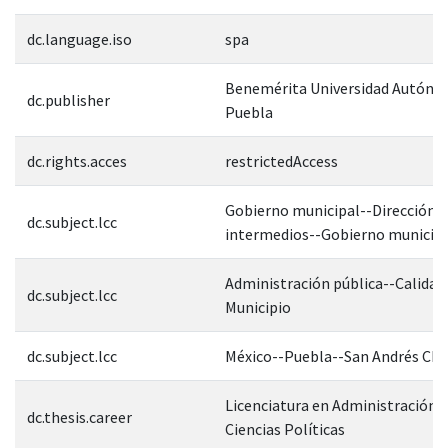
dc.language.iso
spa
Benemérita Universidad Autóno
dc.publisher
Puebla
dc.rights.acces
restrictedAccess
Gobierno municipal--Dirección
dc.subject.lcc
intermedios--Gobierno municip
Administración pública--Calidad
dc.subject.lcc
Municipio
dc.subject.lcc
México--Puebla--San Andrés Cho
Licenciatura en Administración P
dc.thesis.career
Ciencias Políticas