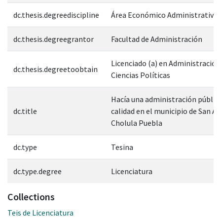
dc.thesis.degreediscipline
Área Económico Administrativa
dc.thesis.degreegrantor
Facultad de Administración
Licenciado (a) en Administración
dc.thesis.degreetoobtain
Ciencias Políticas
Hacía una administración públic
dc.title
calidad en el municipio de San A
Cholula Puebla
dc.type
Tesina
dc.type.degree
Licenciatura
Collections
Teis de Licenciatura