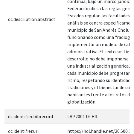
continua, bajo un marco jurídico
Federación dicta las reglas gener
Estados regulan las facultades lo
dc.description.abstract
análisis se centra específicamen
municipio de San Andrés Cholula
funcionando como una "radiogra
implementar un modelo de cali
administrativa. El texto sostiene
desarrollo no debe imponerse m
una industrialización genérica, s
cada municipio debe progresar a
ritmo, respetando su identidad c
tradiciones y el bienestar de sus
habitantes frente a los retos de 
globalización.
dc.identifier.bibrecord
LAP2001 L6 H3
dc.identifier.uri
https://hdl.handle.net/20.500.1