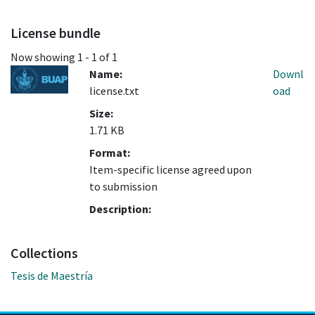
License bundle
Now showing
1 - 1 of 1
Name:
Downl
license.txt
oad
Size:
1.71 KB
Format:
Item-specific license agreed upon
to submission
Description:
Collections
Tesis de Maestría