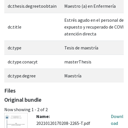
dc.thesis.degreetoobtain
Maestro (a) en Enfermería
Estrés agudo en el personal de 
dc.title
expuesto y recuperado de COVID-
atención directa
dc.type
Tesis de maestría
dc.type.conacyt
masterThesis
dc.type.degree
Maestría
Files
Original bundle
Now showing
1 - 2 of 2
Name:
Downl
20210120170208-2265-T.pdf
oad