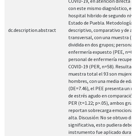
COVID-19, en atención directa a 
con este mismo diagnóstico, en 
hospital hibrido de segundo nivel
Estado de Puebla. Metodología: 
dc.description.abstract
descriptivo, comparativo y de al
transversal, con una muestra (n
dividida en dos grupos; personal 
enfermería expuesto (PEE, n=68)
personal de enfermería recuper
COVID-19 (PER, n=58). Resultado
muestra total el 93 son mujeres 
hombres, con una media de edad 
(DE=7.46), el PEE presenta un m
de estrés agudo en comparación 
PER (t=1.22; p>.05), ambos grup
reportan sobrecarga emocional
alta. Discusión: No se obtuvo dif
significativa, esto pudiera debers
instrumento fue aplicado durant