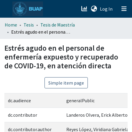
(current)
Log In
menu.section.about_menu
Home
Tesis
Tesis de Maestría
Estrés agudo en el personal de enfermería expuesto y recuperado de COVID-19, en atención directa
All of DSpace
Estrés agudo en el personal de
enfermería expuesto y recuperado
de COVID-19, en atención directa
Simple item page
dc.audience
generalPublic
dc.contributor
Landeros Olvera, Erick Alberto
dc.contributor.author
Reyes López, Viridiana Gabriela