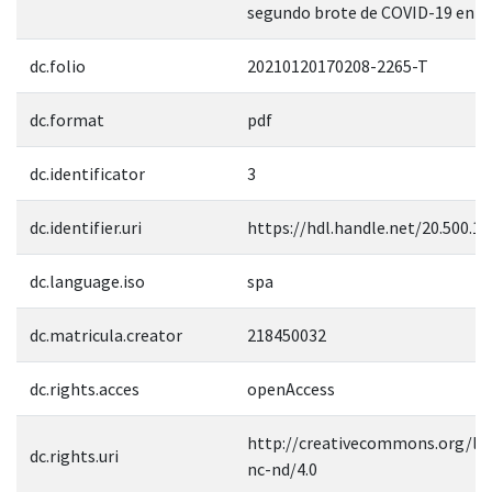
segundo brote de COVID-19 en M
dc.folio
20210120170208-2265-T
dc.format
pdf
dc.identificator
3
dc.identifier.uri
https://hdl.handle.net/20.500.1
dc.language.iso
spa
dc.matricula.creator
218450032
dc.rights.acces
openAccess
http://creativecommons.org/lic
dc.rights.uri
nc-nd/4.0