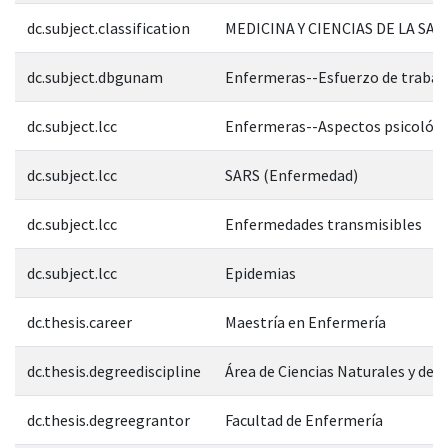
dc.subject.classification
MEDICINA Y CIENCIAS DE LA SAL
dc.subject.dbgunam
Enfermeras--Esfuerzo de trabaj
dc.subject.lcc
Enfermeras--Aspectos psicológi
dc.subject.lcc
SARS (Enfermedad)
dc.subject.lcc
Enfermedades transmisibles
dc.subject.lcc
Epidemias
dc.thesis.career
Maestría en Enfermería
dc.thesis.degreediscipline
Área de Ciencias Naturales y de l
dc.thesis.degreegrantor
Facultad de Enfermería