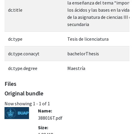
la enseñanza del tema “importa
dc.title
los ácidos y las bases en la vida 
de la asignatura de ciencias III en
secundaria
dc.type
Tesis de licenciatura
dc.type.conacyt
bachelorThesis
dc.type.degree
Maestría
Files
Original bundle
Now showing
1 - 1 of 1
Name:
388016T.pdf
Size: