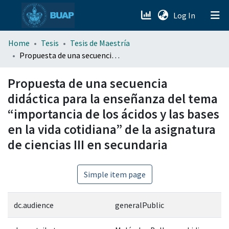
(current)
Log In
menu.section.about_menu
Home
Tesis
Tesis de Maestría
Propuesta de una secuencia didáctica para la enseñanza del tema “importancia de los ácidos y las bases en la vida cotidiana” de la asignatura de ciencias III en secundaria
All of DSpace
Propuesta de una secuencia
didáctica para la enseñanza del tema
“importancia de los ácidos y las bases
en la vida cotidiana” de la asignatura
de ciencias III en secundaria
Simple item page
dc.audience
generalPublic