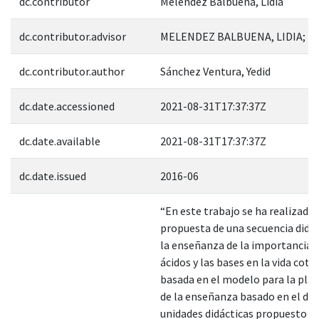
dc.contributor
Meléndez Balbuena, Lidia
dc.contributor.advisor
MELENDEZ BALBUENA, LIDIA; 7
dc.contributor.author
Sánchez Ventura, Yedid
dc.date.accessioned
2021-08-31T17:37:37Z
dc.date.available
2021-08-31T17:37:37Z
dc.date.issued
2016-06
“En este trabajo se ha realizado
propuesta de una secuencia didác
la enseñanza de la importancia d
ácidos y las bases en la vida coti
basada en el modelo para la plan
de la enseñanza basado en el dis
unidades didácticas propuesto p