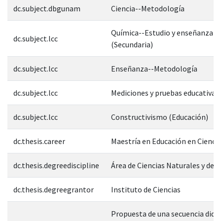
dc.subject.dbgunam
Ciencia--Metodología
Química--Estudio y enseñanza
dc.subject.lcc
(Secundaria)
dc.subject.lcc
Enseñanza--Metodología
dc.subject.lcc
Mediciones y pruebas educativas
dc.subject.lcc
Constructivismo (Educación)
dc.thesis.career
Maestría en Educación en Cienci
dc.thesis.degreediscipline
Área de Ciencias Naturales y de l
dc.thesis.degreegrantor
Instituto de Ciencias
Propuesta de una secuencia didá