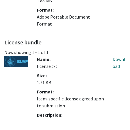
1.88 MB
Format:
Adobe Portable Document
Format
License bundle
Now showing
1 - 1 of 1
Name:
Downl
license.txt
oad
Size:
1.71 KB
Format:
Item-specific license agreed upon
to submission
Description: