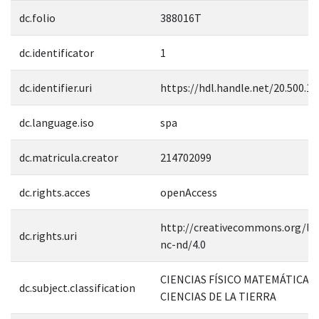
dc.folio
388016T
dc.identificator
1
dc.identifier.uri
https://hdl.handle.net/20.500.1
dc.language.iso
spa
dc.matricula.creator
214702099
dc.rights.acces
openAccess
http://creativecommons.org/lic
dc.rights.uri
nc-nd/4.0
CIENCIAS FÍSICO MATEMÁTICAS 
dc.subject.classification
CIENCIAS DE LA TIERRA