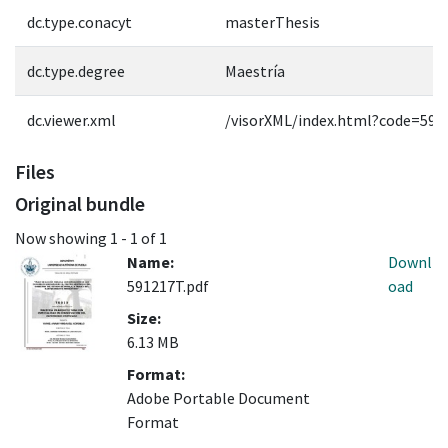
dc.type.conacyt
masterThesis
dc.type.degree
Maestría
dc.viewer.xml
/visorXML/index.html?code=591
Files
Original bundle
Now showing
1 - 1 of 1
Name:
Downl
591217T.pdf
oad
Size:
6.13 MB
Format:
Adobe Portable Document
Format