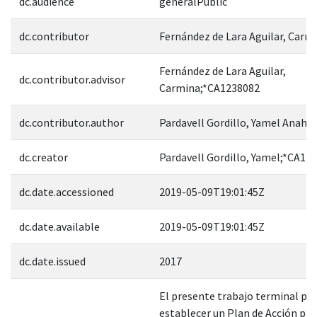
dc.audience
generalPublic
dc.contributor
Fernández de Lara Aguilar, Carm
Fernández de Lara Aguilar,
dc.contributor.advisor
Carmina;*CA1238082
dc.contributor.author
Pardavell Gordillo, Yamel Anahi
dc.creator
Pardavell Gordillo, Yamel;*CA12
dc.date.accessioned
2019-05-09T19:01:45Z
dc.date.available
2019-05-09T19:01:45Z
dc.date.issued
2017
El presente trabajo terminal p
establecer un Plan de Acción par