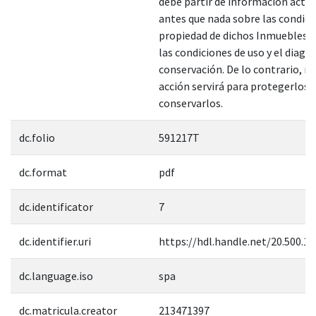
debe partir de información actu
antes que nada sobre las condici
propiedad de dichos Inmuebles, 
las condiciones de uso y el diagn
conservación. De lo contrario, n
acción servirá para protegerlos y
conservarlos.
dc.folio
591217T
dc.format
pdf
dc.identificator
7
dc.identifier.uri
https://hdl.handle.net/20.500.1
dc.language.iso
spa
dc.matricula.creator
213471397