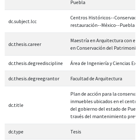
Puebla
Centros Históricos--Conservació
dc.subject.lcc
restauración--México--Puebla
Maestría en Arquitectura con esp
dc.thesis.career
en Conservación del Patrimonio 
dc.thesis.degreediscipline
Área de Ingeniería y Ciencias Exa
dc.thesis.degreegrantor
Facultad de Arquitectura
Plan de acción para la conservac
inmuebles ubicados en el centro 
dc.title
del gobierno del estado de Puebl
través del mantenimiento preve
dc.type
Tesis