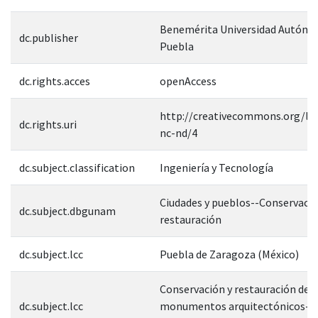
Benemérita Universidad Autóno
dc.publisher
Puebla
dc.rights.acces
openAccess
http://creativecommons.org/lic
dc.rights.uri
nc-nd/4
dc.subject.classification
Ingeniería y Tecnología
Ciudades y pueblos--Conservació
dc.subject.dbgunam
restauración
dc.subject.lcc
Puebla de Zaragoza (México)
Conservación y restauración de
dc.subject.lcc
monumentos arquitectónicos--M