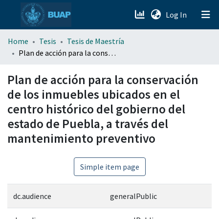
(current)
Log In
menu.section.about_menu
Home
Tesis
Tesis de Maestría
Plan de acción para la conservación de los inmuebles ubicados en el centro histórico del gobierno del estado de Puebla, a través del mantenimiento preventivo
All of DSpace
Plan de acción para la conservación
de los inmuebles ubicados en el
centro histórico del gobierno del
estado de Puebla, a través del
mantenimiento preventivo
Simple item page
dc.audience
generalPublic