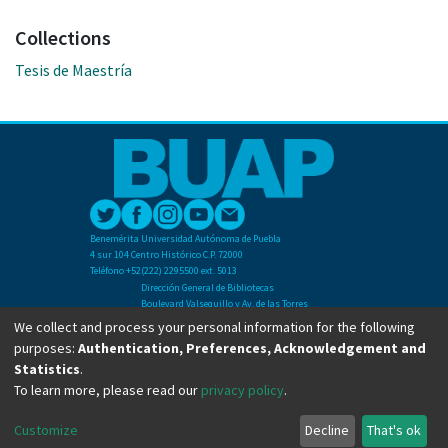
Collections
Tesis de Maestría
Benemérita Universidad Autónoma de Puebla
4 sur 104 Centro Histórico C.P. 72000
Teléfono +52(222) 2295500 ext. 5013
Dirección General de Bibliotecas
Boulevard Valsequillo y Av. de las Torres
Ciudad Universitaria. Col. San Manuel
We collect and process your personal information for the following
C.P. 72570
purposes:
Authentication, Preferences, Acknowledgement and
Teléfono +52 (222) 2295500 Ext 2901
Statistics
.
To learn more, please read our
privacy policy
.
Copyright © Dirección General de Bibliotecas - BUAP 2024. All right reserved.
Customize
Decline
That's ok