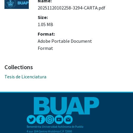
Name:
20251120102258-3294-CARTA.pdf
Size:
1.05 MB
Format:
Adobe Portable Document
Format
Collections
Tesis de Licenciatura
Benemérita Universidad Autónoma de Puebla
4 sur 104 Centro Histórico C.P. 72000