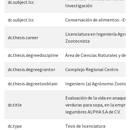
dc.subject.lcc
Investigación
dc.subject.lcc
Conservación de alimentos--Eva
Licenciatura en Ingeniería Agr
dc.thesis.career
Zootecnista
dc.thesis.degreediscipline
Área de Ciencias Naturales y de l
dc.thesis.degreegrantor
Complejo Regional Centro
dc.thesis.degreetoobtain
Ingeniero (a) Agrónomo Zootec
Evaluación de la vida en anaquel 
dc.title
verduras para sopa, en la empres
legumbres ALPHA S.A de C.V.
dc.type
Tesis de licenciatura