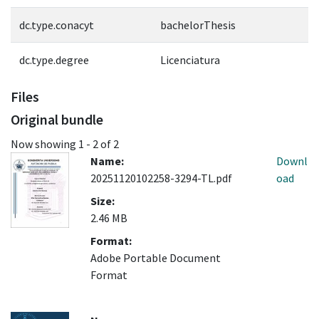
dc.type.conacyt
bachelorThesis
dc.type.degree
Licenciatura
Files
Original bundle
Now showing
1 - 2 of 2
Name:
Downl
20251120102258-3294-TL.pdf
oad
Size:
2.46 MB
Format:
Adobe Portable Document
Format