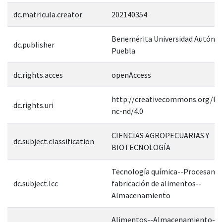
dc.matricula.creator
202140354
Benemérita Universidad Autóno
dc.publisher
Puebla
dc.rights.acces
openAccess
http://creativecommons.org/lic
dc.rights.uri
nc-nd/4.0
CIENCIAS AGROPECUARIAS Y
dc.subject.classification
BIOTECNOLOGÍA
Tecnología química--Procesami
dc.subject.lcc
fabricación de alimentos--
Almacenamiento
Alimentos--Almacenamiento--