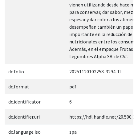
vienen utilizando desde hace m
para conservar, dar sabor, mezcla
espesar y dar color a los aliment
desempeñan también un papel
importante en la reducción de de
nutricionales entre los consumi
Además, en el empaque Frutas y
Legumbres Alpha SA. de CV.".
dc.folio
20251120102258-3294-TL
dc.format
pdf
dc.identificator
6
dc.identifier.uri
https://hdl.handle.net/20.500.1
dc.language.iso
spa