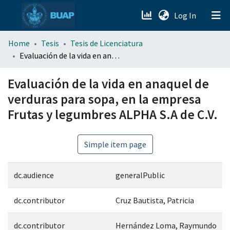
(current)
Log In
menu.section.about_menu
Home
Tesis
Tesis de Licenciatura
Evaluación de la vida en anaquel de verduras para sopa, en la empresa Frutas y legumbres ALPHA S.A de C.V.
All of DSpace
Evaluación de la vida en anaquel de
verduras para sopa, en la empresa
Frutas y legumbres ALPHA S.A de C.V.
Simple item page
dc.audience
generalPublic
dc.contributor
Cruz Bautista, Patricia
dc.contributor
Hernández Loma, Raymundo