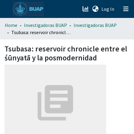
(current)
Log In
menu.section.about_menu
Home
Investigadoras BUAP
Investigadoras BUAP
Tsubasa: reservoir chronicle entre el śūnyatā y la posmodernidad
All of DSpace
Tsubasa: reservoir chronicle entre el
śūnyatā y la posmodernidad