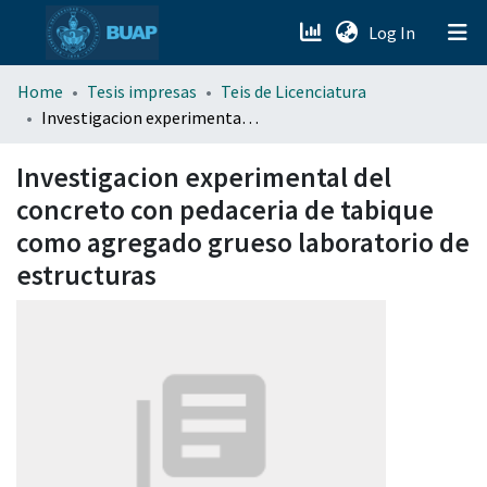
(current)
Log In
menu.section.about_menu
Home
Tesis impresas
Teis de Licenciatura
Investigacion experimental del concreto con pedaceria de tabique como agregado grueso laboratorio de estructuras
All of DSpace
Investigacion experimental del
concreto con pedaceria de tabique
como agregado grueso laboratorio de
estructuras