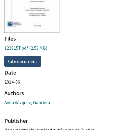
Files
123915T.pdf
(2.53 MB)
Cite document
Date
2014-06
Authors
Avila Vázquez, Gabriela
Publisher
Benemérita Universidad Autónoma de Puebla