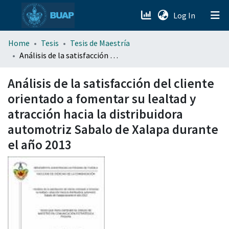
(current)
Log In
menu.section.about_menu
Home
Tesis
Tesis de Maestría
Análisis de la satisfacción del cliente orientado a fomentar su lealtad y atracción hacia la distribuidora automotriz Sabalo de Xalapa durante el año 2013
All of DSpace
Análisis de la satisfacción del cliente
orientado a fomentar su lealtad y
atracción hacia la distribuidora
automotriz Sabalo de Xalapa durante
el año 2013