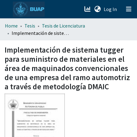
(current)
Log In
menu.section.about_menu
Home
Tesis
Tesis de Licenciatura
Implementación de sistema tugger para suministro de materiales en el área de maquinados convencionales de una empresa del ramo automotriz a través de metodología DMAIC
All of DSpace
Implementación de sistema tugger
para suministro de materiales en el
área de maquinados convencionales
de una empresa del ramo automotriz
a través de metodología DMAIC