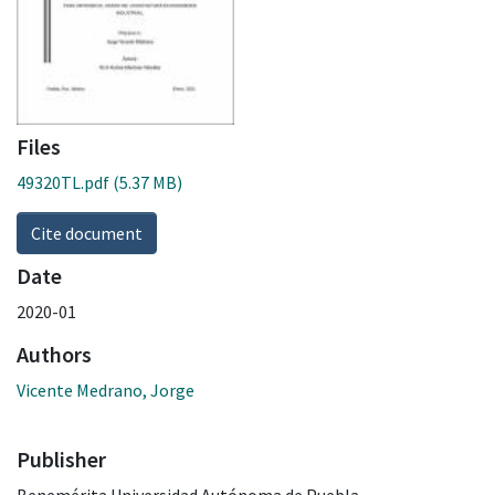
Files
49320TL.pdf
(5.37 MB)
Cite document
Date
2020-01
Authors
Vicente Medrano, Jorge
Publisher
Benemérita Universidad Autónoma de Puebla