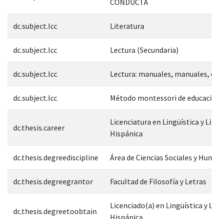
CONDUCTA
dc.subject.lcc
Literatura
dc.subject.lcc
Lectura (Secundaria)
dc.subject.lcc
Lectura: manuales, manuales, et
dc.subject.lcc
Método montessori de educació
Licenciatura en Lingüística y Lit
dc.thesis.career
Hispánica
dc.thesis.degreediscipline
Área de Ciencias Sociales y Hum
dc.thesis.degreegrantor
Facultad de Filosofía y Letras
Licenciado(a) en Lingüística y Li
dc.thesis.degreetoobtain
Hispánica