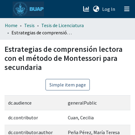
(current)
Log In
menu.section.about_menu
Home
Tesis
Tesis de Licenciatura
Estrategias de comprensión lectora con el método de Montessori para secundaria
All of DSpace
Estrategias de comprensión lectora
con el método de Montessori para
secundaria
Simple item page
dc.audience
generalPublic
dc.contributor
Cuan, Cecilia
dc.contributor.author
Peña Pérez, María Teresa