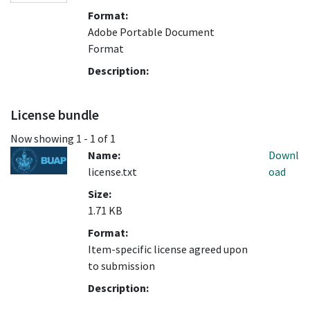
Format:
Adobe Portable Document
Format
Description:
License bundle
Now showing
1 - 1 of 1
Name:
Downl
license.txt
oad
Size:
1.71 KB
Format:
Item-specific license agreed upon
to submission
Description: