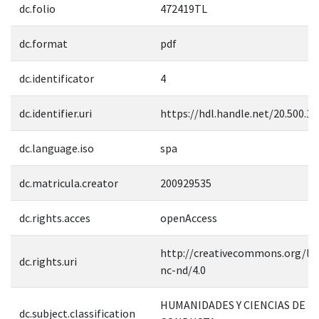
dc.folio
472419TL
dc.format
pdf
dc.identificator
4
dc.identifier.uri
https://hdl.handle.net/20.500.1
dc.language.iso
spa
dc.matricula.creator
200929535
dc.rights.acces
openAccess
http://creativecommons.org/lic
dc.rights.uri
nc-nd/4.0
HUMANIDADES Y CIENCIAS DE L
dc.subject.classification