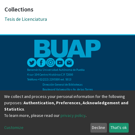
Collections
Tesis de Licenciatura
Benemérita Universidad Autónoma de Puebla
4 sur 104 Centro Histórico C.P. 72000
Teléfono +52(222) 2295500 ext. 5013
Dirección General de Bibliotecas
Boulevard Valsequillo y Av. de las Torres
Ciudad Universitaria. Col. San Manuel
We collect and process your personal information for the following
C.P. 72570
purposes:
Authentication, Preferences, Acknowledgement and
Teléfono +52 (222) 2295500 Ext 2901
Statistics
.
To learn more, please read our
privacy policy
.
Copyright © Dirección General de Bibliotecas - BUAP 2024. All right reserved.
Customize
Decline
That's ok