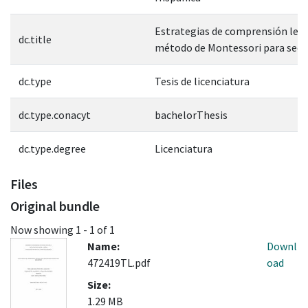
Estrategias de comprensión lect
dc.title
método de Montessori para secu
dc.type
Tesis de licenciatura
dc.type.conacyt
bachelorThesis
dc.type.degree
Licenciatura
Files
Original bundle
Now showing
1 - 1 of 1
Name:
Downl
472419TL.pdf
oad
Size:
1.29 MB