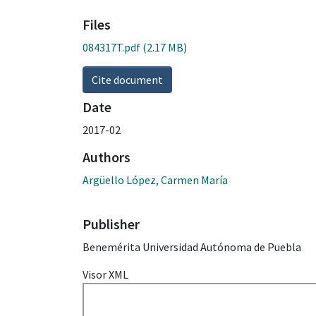
Files
084317T.pdf
(2.17 MB)
Cite document
Date
2017-02
Authors
Argüello López, Carmen María
Publisher
Benemérita Universidad Autónoma de Puebla
Visor XML