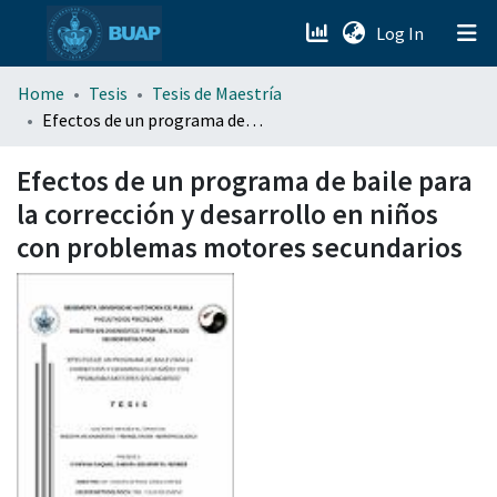
(current)
Log In
menu.section.about_menu
Home
Tesis
Tesis de Maestría
Efectos de un programa de baile para la corrección y desarrollo en niños con problemas motores secundarios
All of DSpace
Efectos de un programa de baile para
la corrección y desarrollo en niños
con problemas motores secundarios