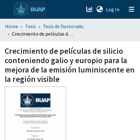
(current)
Log In
menu.section.about_menu
Home
Tesis
Tesis de Doctorado
Crecimiento de películas de silicio conteniendo galio y europio para la mejora de la emisión luminiscente en la región visible
All of DSpace
Crecimiento de películas de silicio
conteniendo galio y europio para la
mejora de la emisión luminiscente en
la región visible