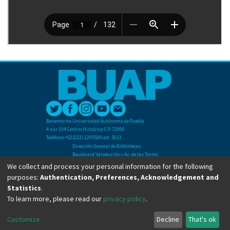
Benemérita Universidad Autónoma de Puebla
4 sur 104 Centro Histórico C.P. 72000
Teléfono +52(222) 2295500 ext. 5013
Dirección General de Bibliotecas
Boulevard Valsequillo y Av. de las Torres
Ciudad Universitaria. Col. San Manuel
We collect and process your personal information for the following
C.P. 72570
purposes:
Authentication, Preferences, Acknowledgement and
Teléfono +52 (222) 2295500 Ext 2901
Statistics
.
To learn more, please read our
privacy policy
.
Copyright © Dirección General de Bibliotecas - BUAP 2024. All right reserved.
Customize
Decline
That's ok