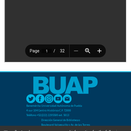
Benemérita Universidad Autónoma de Puebla
4 sur 104 Centro Histórico C.P. 72000
Teléfono +52(222) 2295500 ext. 5013
Dirección General de Bibliotecas
Boulevard Valsequillo y Av. de las Torres
Ciudad Universitaria. Col. San Manuel