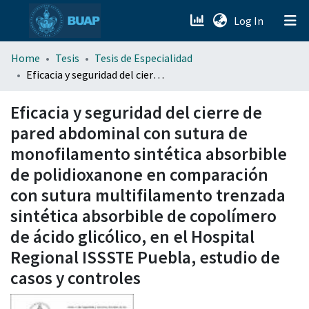
(current)
Log In
menu.section.about_menu
Home
Tesis
Tesis de Especialidad
Eficacia y seguridad del cierre de pared abdominal con sutura de monofilamento sintética absorbible de polidioxanone en comparación con sutura multifilamento trenzada sintética absorbible de copolímero de ácido glicólico, en el Hospital Regional ISSSTE Puebla, estudio de casos y controles
All of DSpace
Eficacia y seguridad del cierre de
pared abdominal con sutura de
monofilamento sintética absorbible
de polidioxanone en comparación
con sutura multifilamento trenzada
sintética absorbible de copolímero
de ácido glicólico, en el Hospital
Regional ISSSTE Puebla, estudio de
casos y controles