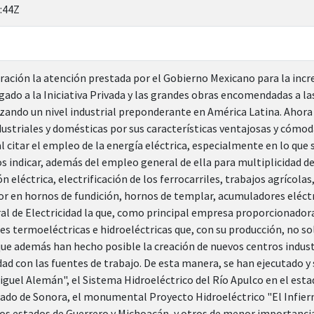
:44Z
eración la atención prestada por el Gobierno Mexicano para la incr
gado a la Iniciativa Privada y las grandes obras encomendadas a l
zando un nivel industrial preponderante en América Latina. Ahora bi
ndustriales y domésticas por sus características ventajosas y cómo
 citar el empleo de la energía eléctrica, especialmente en lo que s
s indicar, además del empleo general de ella para multiplicidad de
ón eléctrica, electrificación de los ferrocarriles, trabajos agrícola
r en hornos de fundición, hornos de templar, acumuladores eléctric
al de Electricidad la que, como principal empresa proporcionadora 
es termoeléctricas e hidroeléctricas que, con su producción, no 
que además han hecho posible la creación de nuevos centros industr
dad con las fuentes de trabajo. De esta manera, se han ejecutado 
iguel Alemán", el Sistema Hidroeléctrico del Río Apulco en el esta
stado de Sonora, el monumental Proyecto Hidroeléctrico "El Infiern
 los estados de Guerrero y Michoacán, y otros de menor importanci