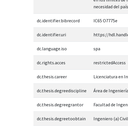
necesidad del país
dc.identifier.bibrecord
IC65 O7775e
dc.identifier.uri
https://hdl.handl
dc.language.iso
spa
dc.rights.acces
restrictedAccess
dc.thesis.career
Licenciatura en In
dc.thesis.degreediscipline
Área de Ingeniería
dc.thesis.degreegrantor
Facultad de Ingen
dc.thesis.degreetoobtain
Ingeniero (a) Civil