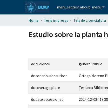
menu.section.about_menu
Home
Tesis impresas
Teis de Licenciatura
Estudio sobre la planta h
dc.audience
generalPublic
dc.contributor.author
Ortega Moreno P
dc.coverage.place
Tesiteca Bibliotec
dc.date.accessioned
2024-12-03T18:38