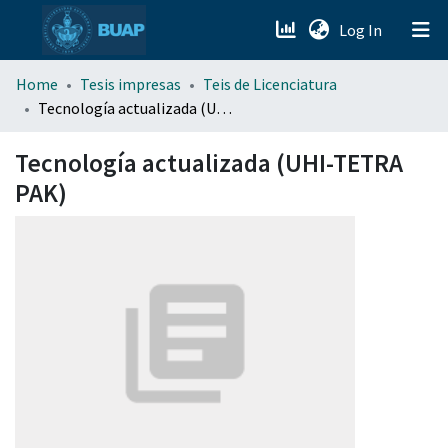
(current)
Log In
menu.section.about_menu
Home
Tesis impresas
Teis de Licenciatura
Tecnología actualizada (UHI-TETRA PAK)
All of DSpace
Tecnología actualizada (UHI-TETRA
PAK)