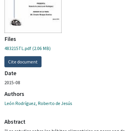
Files
483215TL.pdf
(2.06 MB)
Cite document
Date
2015-08
Authors
León Rodríguez, Roberto de Jesús
Abstract
"Los estudios sobre los hábitos alimenticios en peces son de