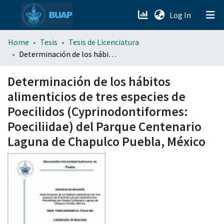
(current)
Log In
menu.section.about_menu
Home
Tesis
Tesis de Licenciatura
Determinación de los hábitos alimenticios de tres especies de Poecilidos (Cyprinodontiformes: Poeciliidae) del Parque Centenario Laguna de Chapulco Puebla, México
All of DSpace
Determinación de los hábitos
alimenticios de tres especies de
Poecilidos (Cyprinodontiformes:
Poeciliidae) del Parque Centenario
Laguna de Chapulco Puebla, México