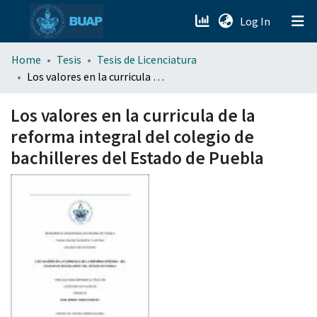
(current)
Log In
menu.section.about_menu
Home
Tesis
Tesis de Licenciatura
Los valores en la curricula de la reforma integral del colegio de bachilleres del Estado de Puebla
All of DSpace
Los valores en la curricula de la
reforma integral del colegio de
bachilleres del Estado de Puebla