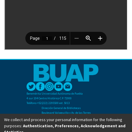
Benemérita Universidad Autónoma de Puebla
4 sur 104 Centro Histórico C.P. 72000
Teléfono +52(222) 2295500 ext. 5013
Dirección General de Bibliotecas
Boulevard Valsequillo y Av. de las Torres
Ciudad Universitaria. Col. San Manuel
We collect and process your personal information for the following
C.P. 72570
purposes:
Authentication, Preferences, Acknowledgement and
Teléfono +52 (222) 2295500 Ext 2901
Statistics
.