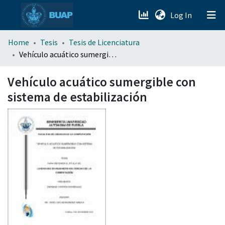
(current)
Log In
menu.section.about_menu
Home
Tesis
Tesis de Licenciatura
Vehículo acuático sumergible con sistema de estabilización
All of DSpace
Vehículo acuático sumergible con
sistema de estabilización