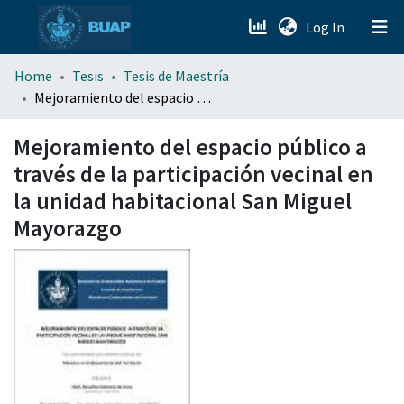
(current)
Log In
menu.section.about_menu
Home
Tesis
Tesis de Maestría
Mejoramiento del espacio público a través de la participación vecinal en la unidad habitacional San Miguel Mayorazgo
All of DSpace
Mejoramiento del espacio público a
través de la participación vecinal en
la unidad habitacional San Miguel
Mayorazgo