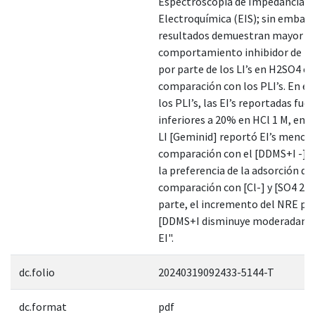
Espectroscopia de Impedancia
Electroquímica (EIS); sin embarg
resultados demuestran mayor
comportamiento inhibidor de la
por parte de los LI’s en H2SO4 en
comparación con los PLI’s. En el
los PLI’s, las EI’s reportadas fue
inferiores a 20% en HCl 1 M, en c
LI [Geminid] reportó EI’s menor
comparación con el [DDMS+I -], 
la preferencia de la adsorción de
comparación con [Cl-] y [SO4 2-]
parte, el incremento del NRE par
[DDMS+I disminuye moderadame
EI".
dc.folio
20240319092433-5144-T
dc.format
pdf