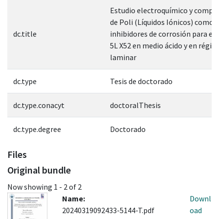
Estudio electroquímico y compu
de Poli (Líquidos Iónicos) como
dc.title
inhibidores de corrosión para el 
5L X52 en medio ácido y en régi
laminar
dc.type
Tesis de doctorado
dc.type.conacyt
doctoralThesis
dc.type.degree
Doctorado
Files
Original bundle
Now showing
1 - 2 of 2
Name:
Downl
20240319092433-5144-T.pdf
oad