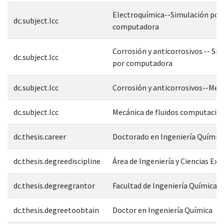
Electroquímica--Simulación por
dc.subject.lcc
computadora
Corrosión y anticorrosivos -- Si
dc.subject.lcc
por computadora
dc.subject.lcc
Corrosión y anticorrosivos--Med
dc.subject.lcc
Mecánica de fluidos computacio
dc.thesis.career
Doctorado en Ingeniería Químic
dc.thesis.degreediscipline
Área de Ingeniería y Ciencias Exa
dc.thesis.degreegrantor
Facultad de Ingeniería Química
dc.thesis.degreetoobtain
Doctor en Ingeniería Química