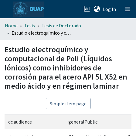
(current)
Log In
menu.section.about_menu
Home
Tesis
Tesis de Doctorado
Estudio electroquímico y computacional de Poli (Líquidos Iónicos) como inhibidores de corrosión para el acero API 5L X52 en medio ácido y en régimen laminar
All of DSpace
Estudio electroquímico y
computacional de Poli (Líquidos
Iónicos) como inhibidores de
corrosión para el acero API 5L X52 en
medio ácido y en régimen laminar
Simple item page
dc.audience
generalPublic