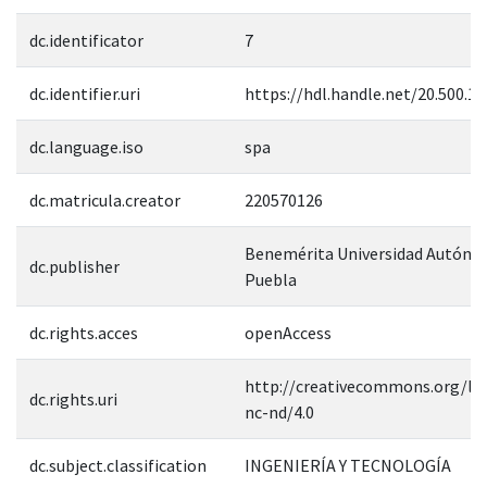
dc.identificator
7
dc.identifier.uri
https://hdl.handle.net/20.500.1
dc.language.iso
spa
dc.matricula.creator
220570126
Benemérita Universidad Autóno
dc.publisher
Puebla
dc.rights.acces
openAccess
http://creativecommons.org/lic
dc.rights.uri
nc-nd/4.0
dc.subject.classification
INGENIERÍA Y TECNOLOGÍA