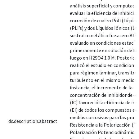
análisis superficial y computaci
evaluar la eficiencia de inhibición
corrosión de cuatro Poli (Líquido
(PLI’s) y dos Líquidos Iónicos (LI’s
sustrato metálico fue acero API 
evaluado en condiciones estacio
primeramente en solución de HCl
luego en H2SO4 1.0 M. Posterio
realizó el estudio en condiciones
para régimen laminar, transitori
turbulento en el mismo medio. 
instancia, el incremento de la
concentración de inhibidor de co
(IC) favoreció la eficiencia de inh
(EI) de todos los compuestos e
medios corrosivos para las prue
dc.description.abstract
Resistencia a la Polarización (RP
Polarización Potenciodinámica 