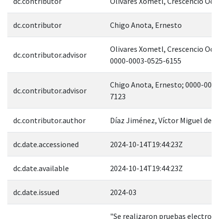
dc.contributor
Olivares Xometl, Crescencio Oct
dc.contributor
Chigo Anota, Ernesto
Olivares Xometl, Crescencio Oct
dc.contributor.advisor
0000-0003-0525-6155
Chigo Anota, Ernesto; 0000-000
dc.contributor.advisor
7123
dc.contributor.author
Díaz Jiménez, Víctor Miguel de J
dc.date.accessioned
2024-10-14T19:44:23Z
dc.date.available
2024-10-14T19:44:23Z
dc.date.issued
2024-03
"Se realizaron pruebas electroq