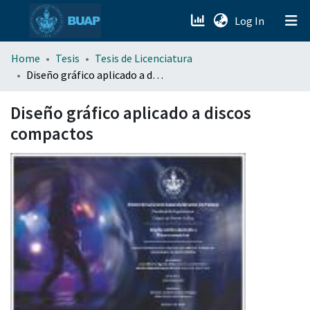
(current)
Log In
menu.section.about_menu
Home
Tesis
Tesis de Licenciatura
Diseño gráfico aplicado a discos compactos
All of DSpace
Diseño gráfico aplicado a discos
compactos