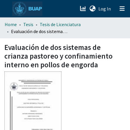
(current)
Log In
menu.section.about_menu
Home
Tesis
Tesis de Licenciatura
Evaluación de dos sistemas de crianza pastoreo y confinamiento interno en pollos de engorda
All of DSpace
Evaluación de dos sistemas de
crianza pastoreo y confinamiento
interno en pollos de engorda