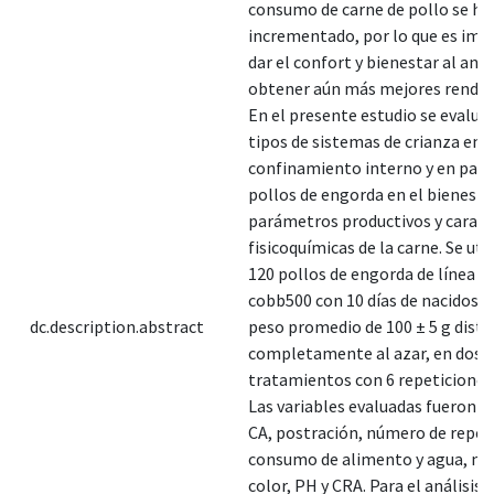
consumo de carne de pollo se ha
incrementado, por lo que es im
dar el confort y bienestar al ani
obtener aún más mejores rendim
En el presente estudio se evalua
tipos de sistemas de crianza en
confinamiento interno y en pas
pollos de engorda en el bienesta
parámetros productivos y caract
fisicoquímicas de la carne. Se uti
120 pollos de engorda de línea g
cobb500 con 10 días de nacidos c
dc.description.abstract
peso promedio de 100 ± 5 g distr
completamente al azar, en dos
tratamientos con 6 repeticiones
Las variables evaluadas fueron C
CA, postración, número de repet
consumo de alimento y agua, mo
color, PH y CRA. Para el análisis d