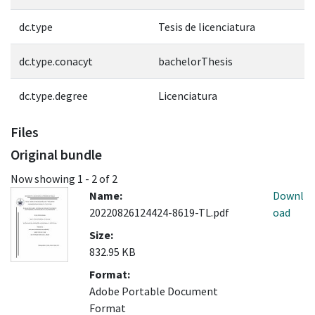
dc.type
Tesis de licenciatura
dc.type.conacyt
bachelorThesis
dc.type.degree
Licenciatura
Files
Original bundle
Now showing
1 - 2 of 2
Name:
Downl
20220826124424-8619-TL.pdf
oad
Size:
832.95 KB
Format:
Adobe Portable Document
Format