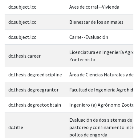
dc.subject.lcc
Aves de corral--Vivienda
dc.subject.lcc
Bienestar de los animales
dc.subject.lcc
Carne--Evaluación
Licenciatura en Ingeniería Agr
dc.thesis.career
Zootecnista
dc.thesis.degreediscipline
Área de Ciencias Naturales y de l
dc.thesis.degreegrantor
Facultad de Ingeniería Agrohidrá
dc.thesis.degreetoobtain
Ingeniero (a) Agrónomo Zootec
Evaluación de dos sistemas de cr
dc.title
pastoreo y confinamiento inter
pollos de engorda