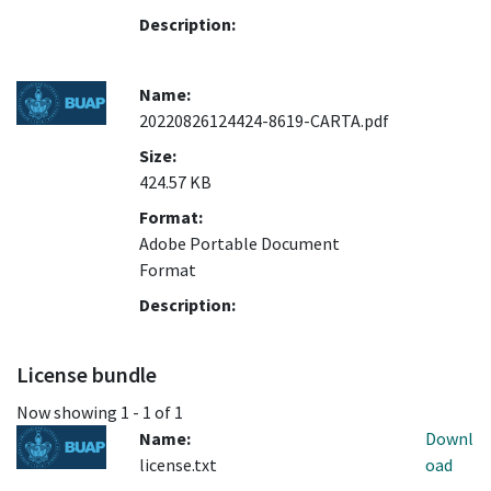
Description:
Name:
20220826124424-8619-CARTA.pdf
Size:
424.57 KB
Format:
Adobe Portable Document
Format
Description:
License bundle
Now showing
1 - 1 of 1
Name:
Downl
license.txt
oad