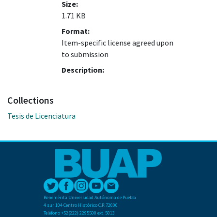
Size:
1.71 KB
Format:
Item-specific license agreed upon
to submission
Description:
Collections
Tesis de Licenciatura
Benemérita Universidad Autónoma de Puebla
4 sur 104 Centro Histórico C.P. 72000
Teléfono +52(222) 2295500 ext. 5013