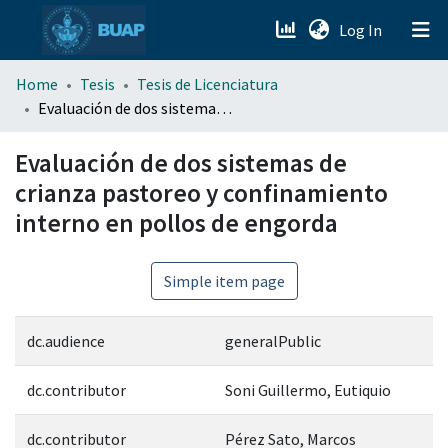
(current)
Log In
menu.section.about_menu
Home
Tesis
Tesis de Licenciatura
Evaluación de dos sistemas de crianza pastoreo y confinamiento interno en pollos de engorda
All of DSpace
Evaluación de dos sistemas de
crianza pastoreo y confinamiento
interno en pollos de engorda
Simple item page
dc.audience
generalPublic
dc.contributor
Soni Guillermo, Eutiquio
dc.contributor
Pérez Sato, Marcos