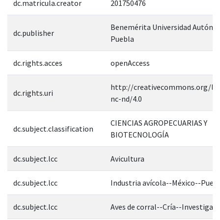
dc.matricula.creator
201750476
Benemérita Universidad Autóno
dc.publisher
Puebla
dc.rights.acces
openAccess
http://creativecommons.org/lic
dc.rights.uri
nc-nd/4.0
CIENCIAS AGROPECUARIAS Y
dc.subject.classification
BIOTECNOLOGÍA
dc.subject.lcc
Avicultura
dc.subject.lcc
Industria avícola--México--Pueb
dc.subject.lcc
Aves de corral--Cría--Investigac