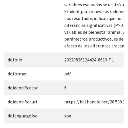
variables evaluadas se utilizó una
Student para muestras independ
Los resultados indican que no h
diferencias significativas (P>0.05
variables de bienestar animal y
parámetros productivos, es deci
efecto de los diferentes tratami
dc.folio
20220826124424-8619-TL
dc.format
pdf
dc.identificator
6
dc.identifier.uri
https://hdl.handle.net/20.500.1
dc.language.iso
spa