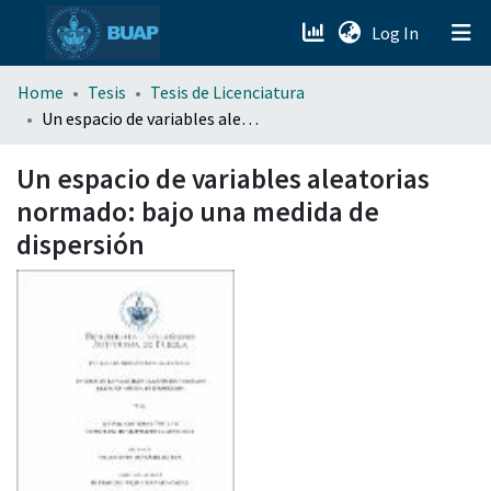
(current)
Log In
menu.section.about_menu
Home
Tesis
Tesis de Licenciatura
Un espacio de variables aleatorias normado: bajo una medida de dispersión
All of DSpace
Un espacio de variables aleatorias
normado: bajo una medida de
dispersión