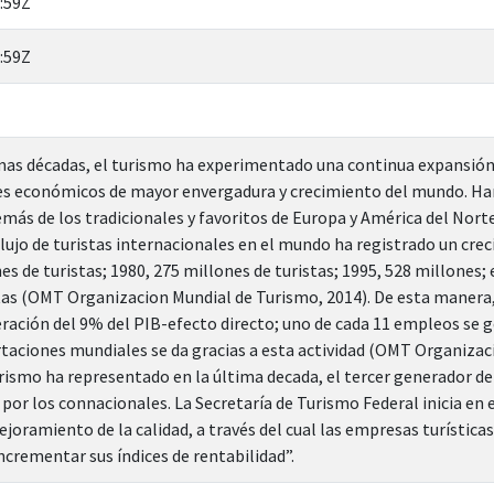
:59Z
:59Z
mas décadas, el turismo ha experimentado una continua expansión y
res económicos de mayor envergadura y crecimiento del mundo. Ha
emás de los tradicionales y favoritos de Europa y América del Norte
lujo de turistas internacionales en el mundo ha registrado un cre
es de turistas; 1980, 275 millones de turistas; 1995, 528 millones; 
tas (OMT Organizacion Mundial de Turismo, 2014). De esta manera, 
ración del 9% del PIB-efecto directo; uno de cada 11 empleos se gen
rtaciones mundiales se da gracias a esta actividad (OMT Organizac
urismo ha representado en la última decada, el tercer generador de 
por los connacionales. La Secretaría de Turismo Federal inicia en 
ejoramiento de la calidad, a través del cual las empresas turística
ncrementar sus índices de rentabilidad”.