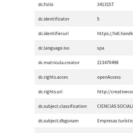
dc.folio
341315T
dc.identificator
5
dc.identifier.uri
https://hdl.handl
dc.language.iso
spa
dc.matricula.creator
213470498
dc.rights.acces
openAccess
dc.rights.uri
http://creativec
dc.subject.classification
CIENCIAS SOCIAL
dc.subject.dbgunam
Empresas turísti