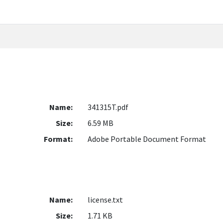
Name:
341315T.pdf
Size:
6.59 MB
Format:
Adobe Portable Document Format
Name:
license.txt
Size:
1.71 KB