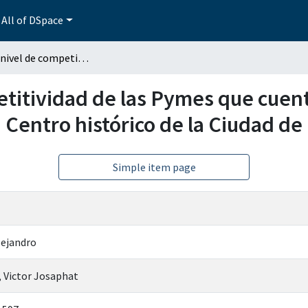
All of DSpace
Evaluar el nivel de competitividad de las Pymes que cuentan con certificación Tesoros de México, caso: Centro histórico de la Ciudad de Puebla
etitividad de las Pymes que cuent
 Centro histórico de la Ciudad de
Simple item page
lejandro
 Victor Josaphat