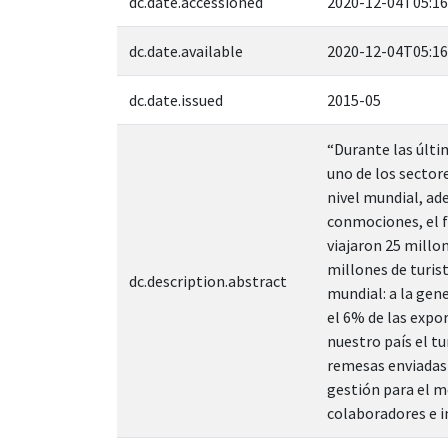
dc.date.accessioned
2020-12-04T05:16
dc.date.available
2020-12-04T05:16
dc.date.issued
2015-05
“Durante las últi
uno de los secto
nivel mundial, ad
conmociones, el f
viajaron 25 millon
millones de turis
dc.description.abstract
mundial: a la gene
el 6% de las expo
nuestro país el t
remesas enviadas 
gestión para el m
colaboradores e i