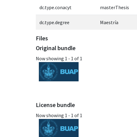
dc.type.conacyt
masterThesis
dc.type.degree
Maestría
Files
Original bundle
Now showing
1 - 1 of 1
License bundle
Now showing
1 - 1 of 1