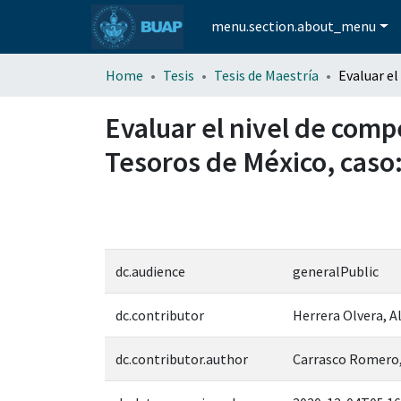
menu.section.about_menu
Home
Tesis
Tesis de Maestría
Evaluar el nivel de comp
Tesoros de México, caso:
dc.audience
generalPublic
dc.contributor
Herrera Olvera, A
dc.contributor.author
Carrasco Romero,