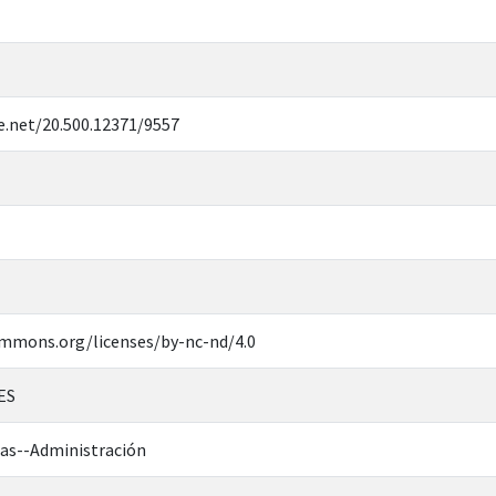
e.net/20.500.12371/9557
ommons.org/licenses/by-nc-nd/4.0
ES
cas--Administración