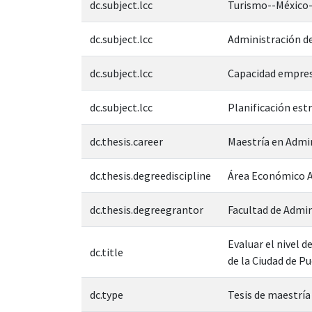
dc.subject.lcc
Turismo--México
dc.subject.lcc
Administración de
dc.subject.lcc
Capacidad empres
dc.subject.lcc
Planificación est
dc.thesis.career
Maestría en Admi
dc.thesis.degreediscipline
Área Económico A
dc.thesis.degreegrantor
Facultad de Admin
Evaluar el nivel 
dc.title
de la Ciudad de P
dc.type
Tesis de maestría