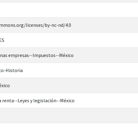
ommons.org/licenses/by-nc-nd/4.0
ES
anas empresas--Impuestos--México
o-Historia
éxico
 renta--Leyes y legislación--México