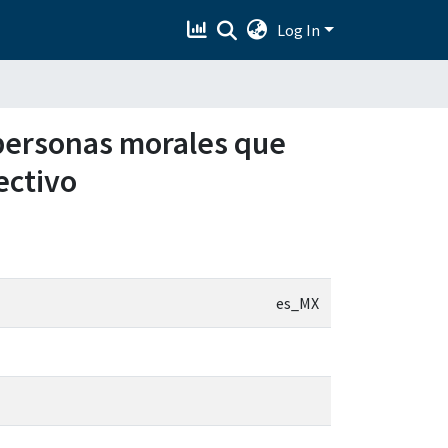
Log In
 personas morales que
ectivo
es_MX