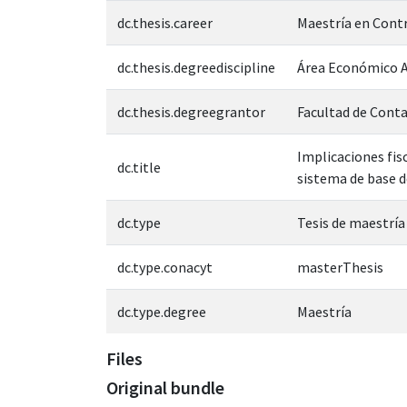
dc.thesis.career
Maestría en Cont
dc.thesis.degreediscipline
Área Económico A
dc.thesis.degreegrantor
Facultad de Conta
Implicaciones fis
dc.title
sistema de base d
dc.type
Tesis de maestría
dc.type.conacyt
masterThesis
dc.type.degree
Maestría
Files
Original bundle