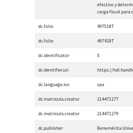
efectivo y determ
carga fiscal para 
dc.folio
497518T
dc.folio
497418T
dc.identificator
5
dc.identifier.uri
https://hdl.handl
dc.language.iso
spa
dc.matricula.creator
214471277
dc.matricula.creator
214471279
dc.publisher
Benemérita Unive