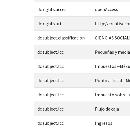
dc.rights.acces
openAccess
dc.rights.uri
http://creativec
dc.subject.classification
CIENCIAS SOCIAL
dc.subject.lcc
Pequeñas y medi
dc.subject.lcc
Impuestos--Méxic
dc.subject.lcc
Política fiscal--M
dc.subject.lcc
Impuesto sobre la
dc.subject.lcc
Flujo de caja
dc.subject.lcc
Ingresos