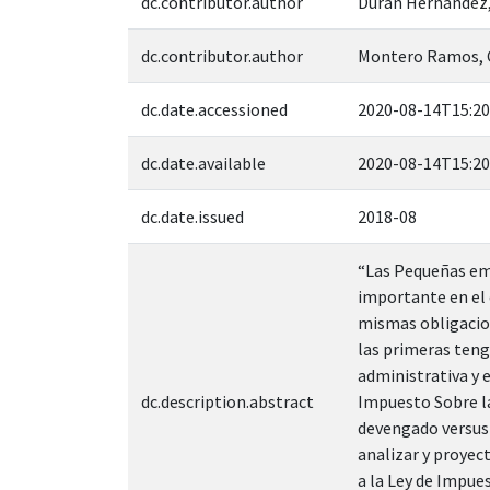
dc.contributor.author
Durán Hernández,
dc.contributor.author
Montero Ramos, C
dc.date.accessioned
2020-08-14T15:20
dc.date.available
2020-08-14T15:20
dc.date.issued
2018-08
“Las Pequeñas emp
importante en el 
mismas obligacio
las primeras teng
administrativa y 
dc.description.abstract
Impuesto Sobre la
devengado versus 
analizar y proyec
a la Ley de Impues