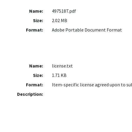
Name:
497518T.pdf
Size:
2.02 MB
Format:
Adobe Portable Document Format
Name:
license.txt
Size:
1.71 KB
Format:
Item-specific license agreed upon to s
Description: