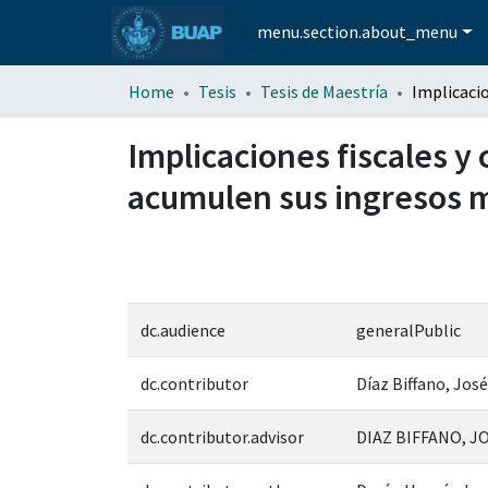
menu.section.about_menu
Home
Tesis
Tesis de Maestría
Implicaciones fiscales y
acumulen sus ingresos m
dc.audience
generalPublic
dc.contributor
Díaz Biffano, Jos
dc.contributor.advisor
DIAZ BIFFANO, J