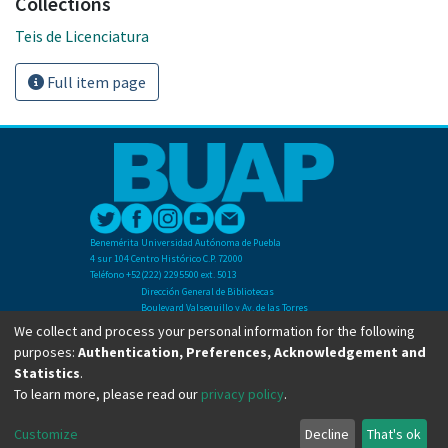
Collections
Teis de Licenciatura
Full item page
Benemérita Universidad Autónoma de Puebla
4 sur 104 Centro Histórico C.P. 72000
Teléfono +52(222) 2295500 ext. 5013
Dirección General de Bibliotecas
Boulevard Valsequillo y Av. de las Torres
Ciudad Universitaria. Col. San Manuel
We collect and process your personal information for the following
C.P. 72570
purposes:
Authentication, Preferences, Acknowledgement and
Teléfono +52 (222) 2295500 Ext 2901
Statistics
.
To learn more, please read our
privacy policy
.
Copyright © Dirección General de Bibliotecas - BUAP 2024. All right reserved.
Customize
Decline
That's ok