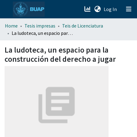
(current)
Log In
menu.section.about_menu
Home
Tesis impresas
Teis de Licenciatura
La ludoteca, un espacio para la construcción del derecho a jugar
All of DSpace
La ludoteca, un espacio para la
construcción del derecho a jugar