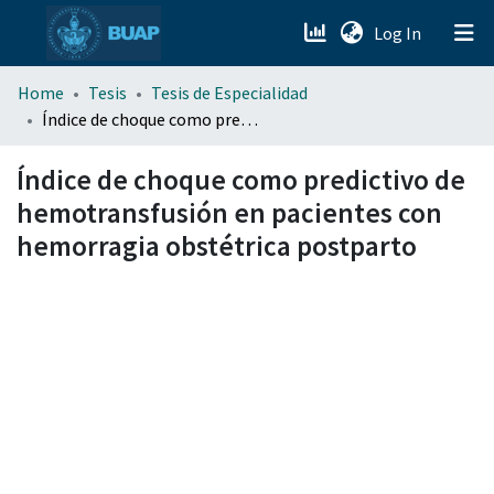
(current)
Log In
menu.section.about_menu
Home
Tesis
Tesis de Especialidad
Índice de choque como predictivo de hemotransfusión en pacientes con hemorragia obstétrica postparto
All of DSpace
Índice de choque como predictivo de
hemotransfusión en pacientes con
hemorragia obstétrica postparto