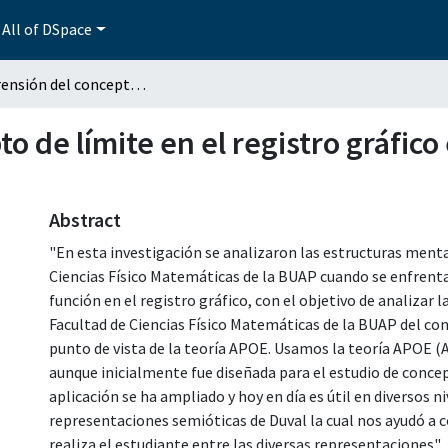
All of DSpace
Comprensión del concepto de límite en el registro gráfico en estudiantes de matemáticas y actuaría
 de límite en el registro gráfico
Abstract
"En esta investigación se analizaron las estructuras menta
Ciencias Físico Matemáticas de la BUAP cuando se enfrentan
función en el registro gráfico, con el objetivo de analizar
Facultad de Ciencias Físico Matemáticas de la BUAP del conc
punto de vista de la teoría APOE. Usamos la teoría APOE (
aunque inicialmente fue diseñada para el estudio de concep
aplicación se ha ampliado y hoy en día es útil en diversos n
representaciones semióticas de Duval la cual nos ayudó a 
realiza el estudiante entre las diversas representaciones".