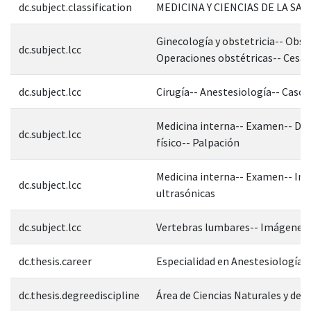
dc.subject.classification
MEDICINA Y CIENCIAS DE LA SAL
Ginecología y obstetricia-- Obste
dc.subject.lcc
Operaciones obstétricas-- Cesár
dc.subject.lcc
Cirugía-- Anestesiología-- Casos 
Medicina interna-- Examen-- Di
dc.subject.lcc
físico-- Palpación
Medicina interna-- Examen-- Im
dc.subject.lcc
ultrasónicas
dc.subject.lcc
Vertebras lumbares-- Imágenes
dc.thesis.career
Especialidad en Anestesiología
dc.thesis.degreediscipline
Área de Ciencias Naturales y de l