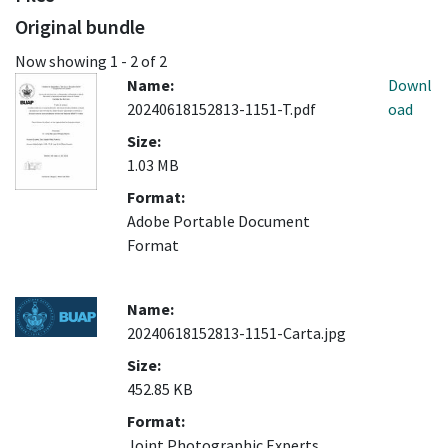
Original bundle
Now showing
1 - 2 of 2
Name:
Downl
20240618152813-1151-T.pdf
oad
Size:
1.03 MB
Format:
Adobe Portable Document
Format
Name:
20240618152813-1151-Carta.jpg
Size:
452.85 KB
Format:
Joint Photographic Experts