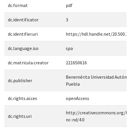
dc.format
pdf
dc.identificator
3
dc.identifier.uri
https://hdl.handle.net/20.500.1
dc.language.iso
spa
dc.matricula.creator
221650616
Benemérita Universidad Autóno
dc.publisher
Puebla
dc.rights.acces
openAccess
http://creativecommons.org/lic
dc.rights.uri
nc-nd/4.0