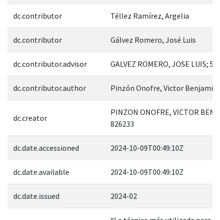
dc.contributor
Téllez Ramírez, Argelia
dc.contributor
Gálvez Romero, José Luis
dc.contributor.advisor
GALVEZ ROMERO, JOSE LUIS; 54
dc.contributor.author
Pinzón Onofre, Victor Benjamín
PINZON ONOFRE, VICTOR BENJ
dc.creator
826233
dc.date.accessioned
2024-10-09T00:49:10Z
dc.date.available
2024-10-09T00:49:10Z
dc.date.issued
2024-02
“La técnica más utilizada para lo