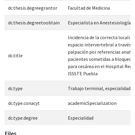
dc.thesis.degreegrantor
Facultad de Medicina
dc.thesis.degreetoobtain
Especialista en Anestesiología
Incidencia de la correcta localiza
espacio intervertebral a través d
palpación por referencias anató
dc.title
pacientes sometidas a bloqueo 
para cesárea en el Hospital Regi
ISSSTE Puebla
dc.type
Trabajo terminal, especialidad
dc.type.conacyt
academicSpecialization
dc.type.degree
Especialidad
Files