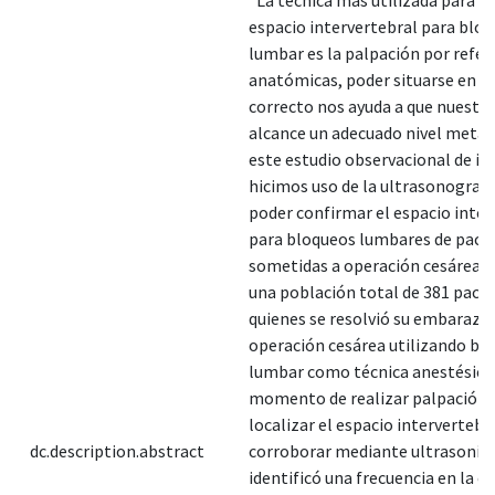
espacio intervertebral para blo
lumbar es la palpación por refer
anatómicas, poder situarse en el
correcto nos ayuda a que nuestr
alcance un adecuado nivel metam
este estudio observacional de in
hicimos uso de la ultrasonografí
poder confirmar el espacio inter
para bloqueos lumbares de paci
sometidas a operación cesárea. 
una población total de 381 paci
quienes se resolvió su embaraz
operación cesárea utilizando bl
lumbar como técnica anestésica.
momento de realizar palpación 
localizar el espacio intervertebra
dc.description.abstract
corroborar mediante ultrasonid
identificó una frecuencia en la c