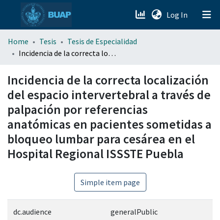
(current)
Log In
menu.section.about_menu
Home
Tesis
Tesis de Especialidad
Incidencia de la correcta localización del espacio intervertebral a través de palpación por referencias anatómicas en pacientes sometidas a bloqueo lumbar para cesárea en el Hospital Regional ISSSTE Puebla
All of DSpace
Incidencia de la correcta localización
del espacio intervertebral a través de
palpación por referencias
anatómicas en pacientes sometidas a
bloqueo lumbar para cesárea en el
Hospital Regional ISSSTE Puebla
Simple item page
dc.audience
generalPublic