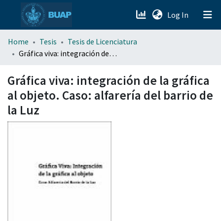
(current)
Log In
menu.section.about_menu
Home
Tesis
Tesis de Licenciatura
Gráfica viva: integración de la gráfica al objeto. Caso: alfarería del barrio de la Luz
All of DSpace
Gráfica viva: integración de la gráfica
al objeto. Caso: alfarería del barrio de
la Luz