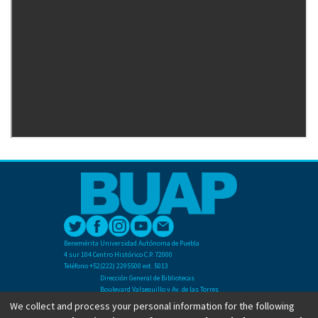
Benemérita Universidad Autónoma de Puebla
4 sur 104 Centro Histórico C.P. 72000
Teléfono +52(222) 2295500 ext. 5013
Dirección General de Bibliotecas
Boulevard Valsequillo y Av. de las Torres
Ciudad Universitaria. Col. San Manuel
We collect and process your personal information for the following
C.P. 72570