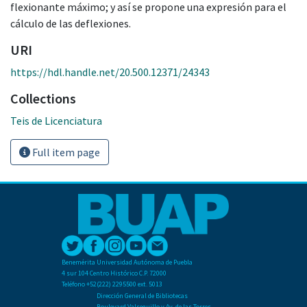
flexionante máximo; y así se propone una expresión para el
cálculo de las deflexiones.
URI
https://hdl.handle.net/20.500.12371/24343
Collections
Teis de Licenciatura
Full item page
Benemérita Universidad Autónoma de Puebla
4 sur 104 Centro Histórico C.P. 72000
Teléfono +52(222) 2295500 ext. 5013
Dirección General de Bibliotecas
Boulevard Valsequillo y Av. de las Torres