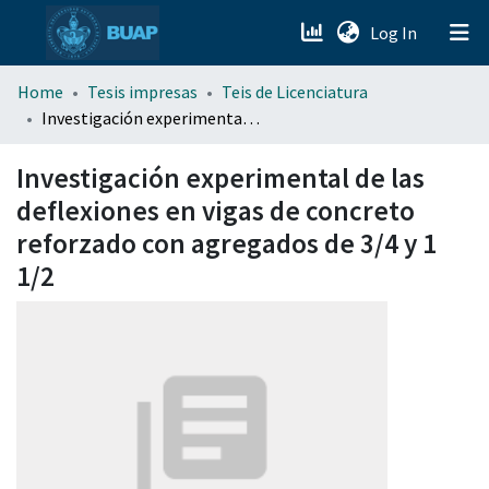
(current)
Log In
menu.section.about_menu
Home
Tesis impresas
Teis de Licenciatura
Investigación experimental de las deflexiones en vigas de concreto reforzado con agregados de 3/4 y 1 1/2
All of DSpace
Investigación experimental de las
deflexiones en vigas de concreto
reforzado con agregados de 3/4 y 1
1/2