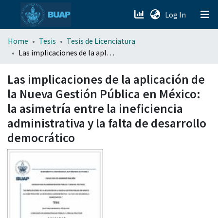
(current)
Log In
menu.section.about_menu
Home
Tesis
Tesis de Licenciatura
Las implicaciones de la aplicación de la Nueva Gestión Pública en México: la asimetría entre la ineficiencia administrativa y la falta de desarrollo democrático
All of DSpace
Las implicaciones de la aplicación de
la Nueva Gestión Pública en México:
la asimetría entre la ineficiencia
administrativa y la falta de desarrollo
democrático