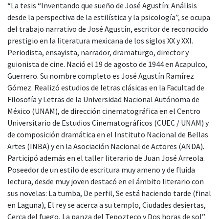
“La tesis “Inventando que sueño de José Agustín: Análisis
desde la perspectiva de la estilística y la psicología”, se ocupa
del trabajo narrativo de José Agustín, escritor de reconocido
prestigio en la literatura mexicana de los siglos XX y XXI.
Periodista, ensayista, narrador, dramaturgo, director y
guionista de cine. Nació el 19 de agosto de 1944 en Acapulco,
Guerrero. Su nombre completo es José Agustín Ramírez
Gómez. Realizó estudios de letras clásicas en la Facultad de
Filosofía y Letras de la Universidad Nacional Autónoma de
México (UNAM), de dirección cinematográfica en el Centro
Universitario de Estudios Cinematográficos (CUEC / UNAM) y
de composición dramática en el Instituto Nacional de Bellas
Artes (INBA) y en la Asociación Nacional de Actores (ANDA).
Participó además en el taller literario de Juan José Arreola.
Poseedor de un estilo de escritura muy ameno y de fluida
lectura, desde muy joven destacó en el ámbito literario con
sus novelas: La tumba, De perfil, Se está haciendo tarde (final
en Laguna), El rey se acerca a su templo, Ciudades desiertas,
Cerca del fuego, La panza del Tepozteco y Dos horas de sol”.