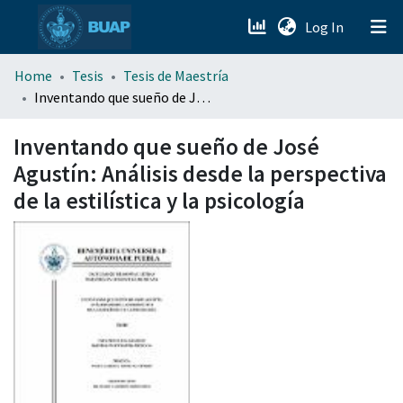
(current)
Log In
menu.section.about_menu
Home
Tesis
Tesis de Maestría
Inventando que sueño de José Agustín: Análisis desde la perspectiva de la estilística y la psicología
All of DSpace
Inventando que sueño de José
Agustín: Análisis desde la perspectiva
de la estilística y la psicología