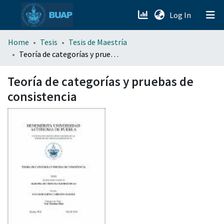
(current)
Log In
menu.section.about_menu
Home
Tesis
Tesis de Maestría
Teoría de categorías y pruebas de consistencia
All of DSpace
Teoría de categorías y pruebas de
consistencia