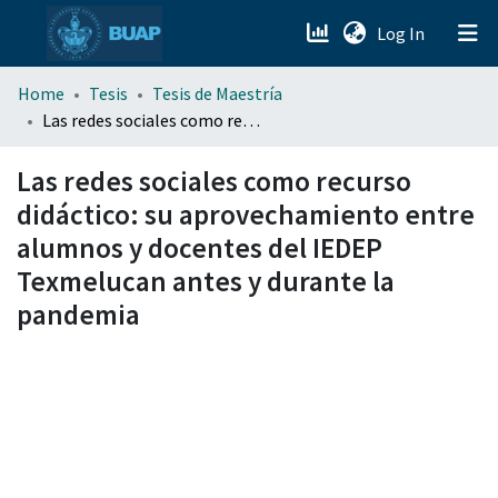
(current)
Log In
menu.section.about_menu
Home
Tesis
Tesis de Maestría
Las redes sociales como recurso didáctico: su aprovechamiento entre alumnos y docentes del IEDEP Texmelucan antes y durante la pandemia
All of DSpace
Las redes sociales como recurso
didáctico: su aprovechamiento entre
alumnos y docentes del IEDEP
Texmelucan antes y durante la
pandemia