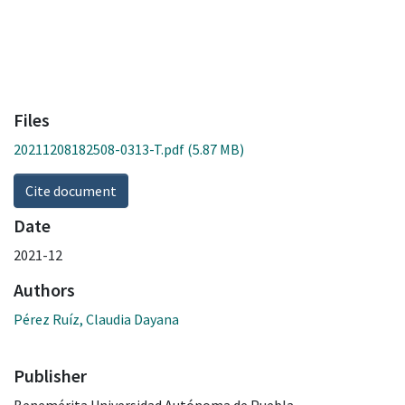
Files
20211208182508-0313-T.pdf
(5.87 MB)
Cite document
Date
2021-12
Authors
Pérez Ruíz, Claudia Dayana
Publisher
Benemérita Universidad Autónoma de Puebla